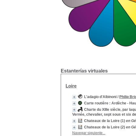
Estanterías virtuales
Loire
L'adagio d'Albinoni
/
Philip Bri
Carte routière : Ardèche - Hau
Charte du XIIIe siècle, par la
Vernée, chevalier, sept sous et six d
Chateaux de la Loire (1)
en Gé
Chateaux de la Loire (2)
en Gé
Navegar siguiente...