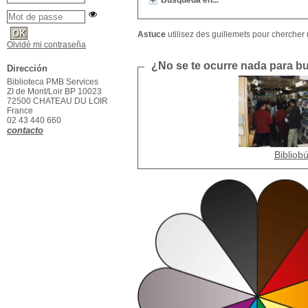
Búsqueda en...
Astuce
utilisez des guillemets pour chercher u
Olvidé mi contraseña
¿No se te ocurre nada para bus
Dirección
Biblioteca PMB Services
ZI de Mont/Loir BP 10023
72500 CHATEAU DU LOIR
France
02 43 440 660
contacto
Bibliob