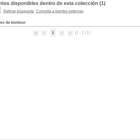
os disponibles dentro de esta colección (
1
)
Refinar búsqueda
Consulta a fuentes externas
les de bonheur
1
(1 - 1 / 1)