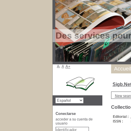
Des services pou
A-
A
A+
Accueil
Sigb.Ne
New sear
Collecti
Conectarse
Editorial :
acceder a su cuenta de
ISSN :
usuario