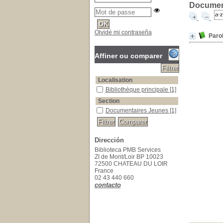
Document
Olvidé mi contraseña
Paro
Affiner ou comparer
Localisation
Bibliothèque principale
Bibliothèque principale
[1]
Section
Documentaires Jeunes
Documentaires Jeunes
[1]
Dirección
Biblioteca PMB Services
ZI de Mont/Loir BP 10023
72500 CHATEAU DU LOIR
France
02 43 440 660
contacto