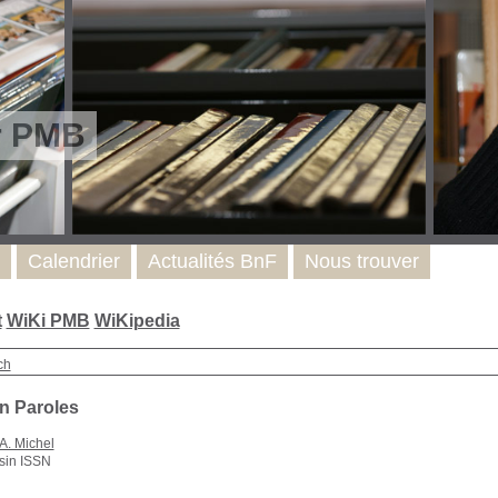
r PMB
Calendrier
Actualités BnF
Nous trouver
t
WiKi PMB
WiKipedia
ch
on Paroles
A. Michel
sin ISSN