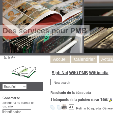
Des services pour PMB
A-
A
A+
Accueil
Calendrier
Actua
Sigb.Net
WiKi PMB
WiKipedia
New search
Resultado de la búsqueda
Conectarse
1
búsqueda de la palabra clave
'1998'
acceder a su cuenta de
usuario
Refinar búsqueda
Générer