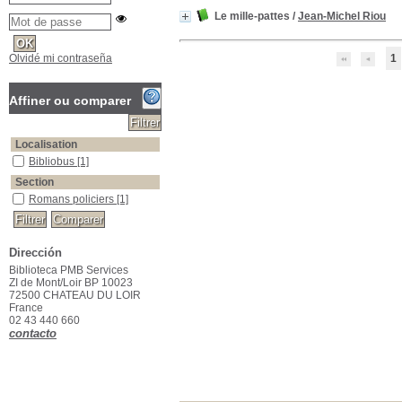
Le mille-pattes
/
Jean-Michel Riou
Olvidé mi contraseña
1
Affiner ou comparer
Localisation
Bibliobus
Bibliobus
[1]
Section
Romans policiers
Romans policiers
[1]
Dirección
Biblioteca PMB Services
ZI de Mont/Loir BP 10023
72500 CHATEAU DU LOIR
France
02 43 440 660
contacto