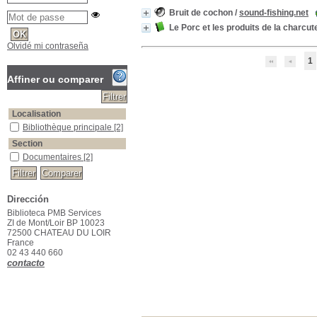
Bruit de cochon
/
sound-fishing.net
Le Porc et les produits de la charcute
Olvidé mi contraseña
1
Affiner ou comparer
Localisation
Bibliothèque principale
Bibliothèque principale
[2]
Section
Documentaires
Documentaires
[2]
Dirección
Biblioteca PMB Services
ZI de Mont/Loir BP 10023
72500 CHATEAU DU LOIR
France
02 43 440 660
contacto