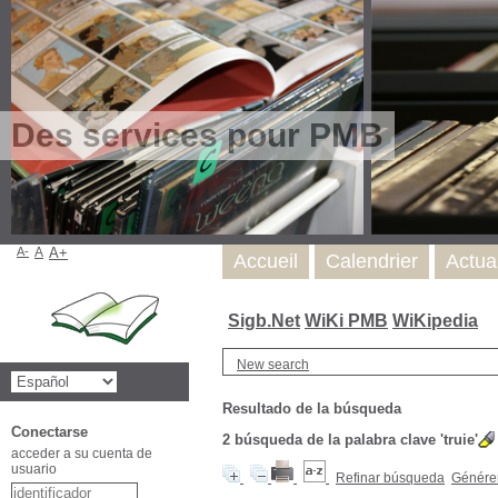
Des services pour PMB
A-
A
A+
Accueil
Calendrier
Actua
Sigb.Net
WiKi PMB
WiKipedia
New search
Resultado de la búsqueda
Conectarse
2
búsqueda de la palabra clave
'truie'
acceder a su cuenta de
usuario
Refinar búsqueda
Générer