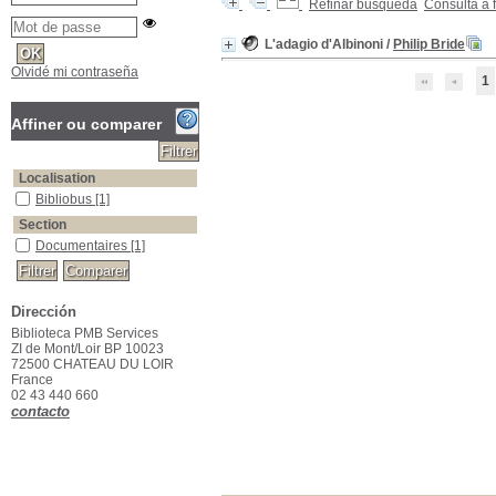
Refinar búsqueda
Consulta a 
L'adagio d'Albinoni
/
Philip Bride
Olvidé mi contraseña
1
Affiner ou comparer
Localisation
Bibliobus
Bibliobus
[1]
Section
Documentaires
Documentaires
[1]
Dirección
Biblioteca PMB Services
ZI de Mont/Loir BP 10023
72500 CHATEAU DU LOIR
France
02 43 440 660
contacto