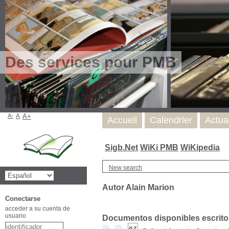
Des services pour PMB
A-
A
A+
Accueil
Calendrier
Actua
Sigb.Net
WiKi PMB
WiKipedia
New search
Autor Alain Marion
Conectarse
acceder a su cuenta de
usuario
Documentos disponibles escritos