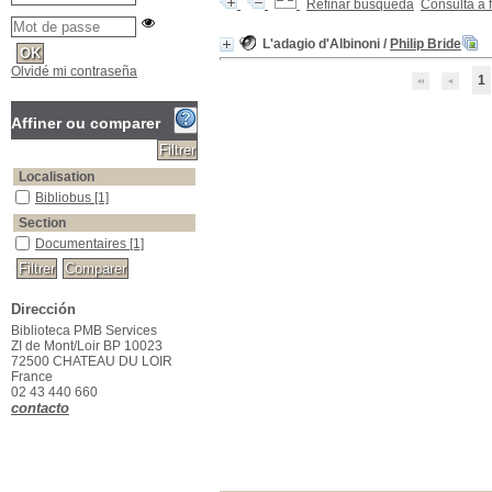
Refinar búsqueda
Consulta a 
L'adagio d'Albinoni
/
Philip Bride
Olvidé mi contraseña
1
Affiner ou comparer
Localisation
Bibliobus
Bibliobus
[1]
Section
Documentaires
Documentaires
[1]
Dirección
Biblioteca PMB Services
ZI de Mont/Loir BP 10023
72500 CHATEAU DU LOIR
France
02 43 440 660
contacto