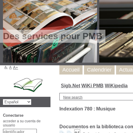
Des services pour PMB
A-
A
A+
Accueil
Calendrier
Actua
Sigb.Net
WiKi PMB
WiKipedia
New search
Indexation 780 : Musique
Conectarse
acceder a su cuenta de
usuario
Documentos en la biblioteca con l